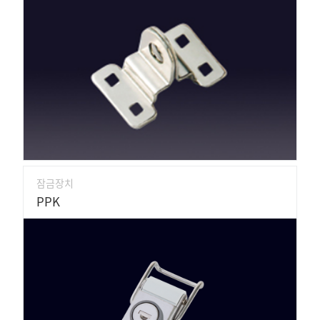
잠금장치
PPK