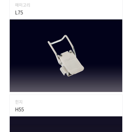
매미고리
L75
힌지
H55