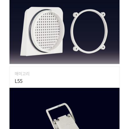
매미고리
L55