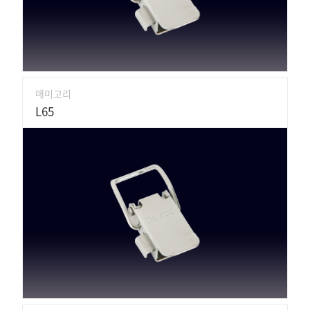
매미고리
L65