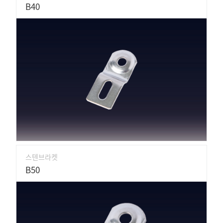
B40
스텐브라켓
B50