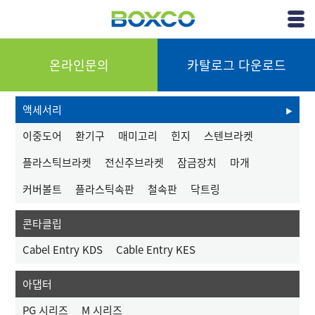
(주)박스코
View
Menu
온라인문의
카탈로그 다운로드
액세서리
이중도어
환기구
매미고리
힌지
스텐브라켓
플라스틱브라켓
전신주브라켓
잠금장치
마개
커버볼트
플라스틱속판
철속판
닥트링
콘타클립
Cabel Entry KDS
Cable Entry KES
아댑터
PG 시리즈
M 시리즈