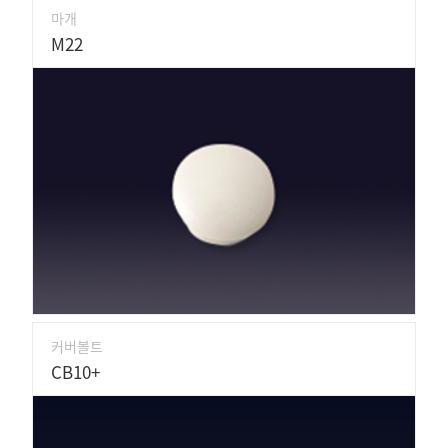
마개
M22
커버볼트
CB10+