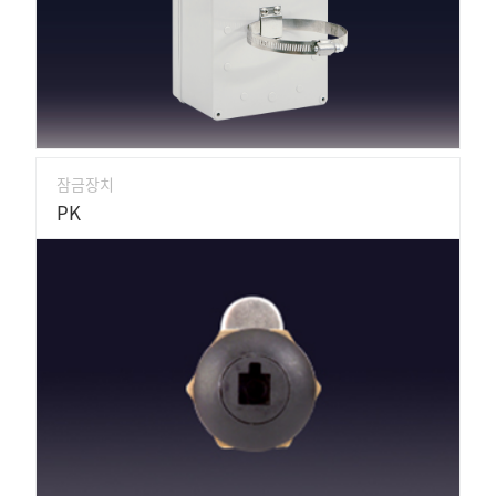
잠금장치
PK