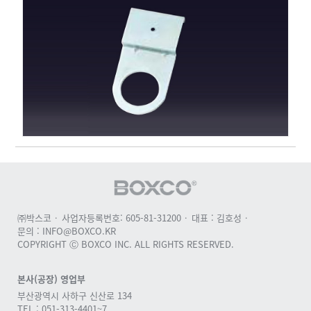
㈜박스코
사업자등록번호: 605-81-31200
대표 : 김호성
문의 : INFO@BOXCO.KR
COPYRIGHT Ⓒ BOXCO INC. ALL RIGHTS RESERVED.
본사(공장) 영업부
부산광역시 사하구 신산로 134
TEL : 051-313-4401~7