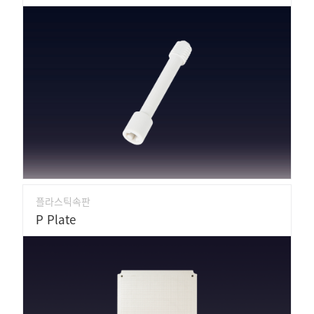
플라스틱속판
P Plate