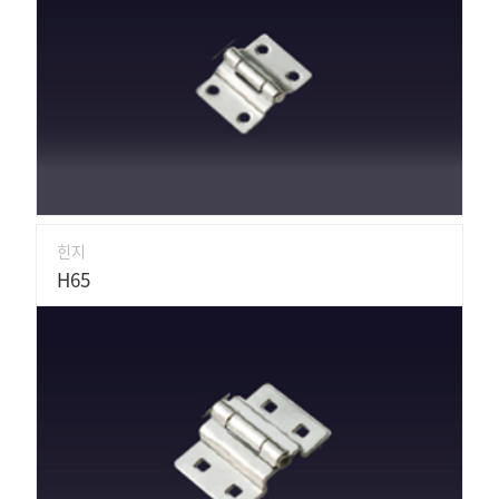
힌지
H65