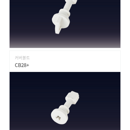
커버볼트
CB28+