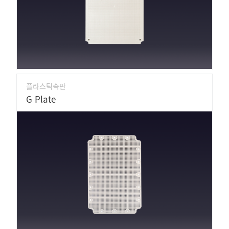
플라스틱속판
G Plate