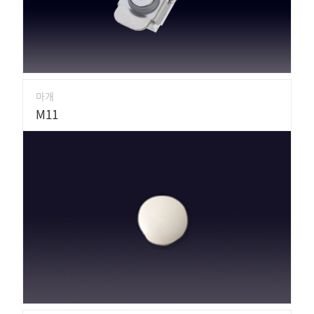
마개
M11