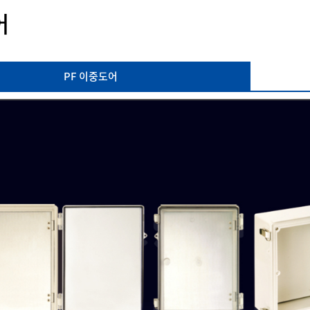
어
PF 이중도어