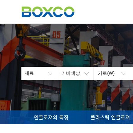
(주)박스코
범용 전기, 전자박스
제조 전문회사
BOXCO입니다.
엔클로져의 특징
플라스틱 엔클로져