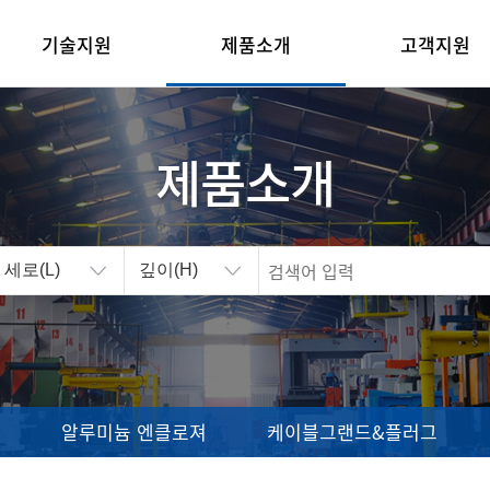
기술지원
제품소개
고객지원
IP·IK 등급
엔클로져의 특징
공지사항
R&D
플라스틱 엔클로져
자료실
제품소개
품질관리
알루미늄 엔클로져
온라인문의
주문제작
케이블그랜드&플러그
인증현황
콘타클립
액세서리
알루미늄 엔클로져
케이블그랜드&플러그