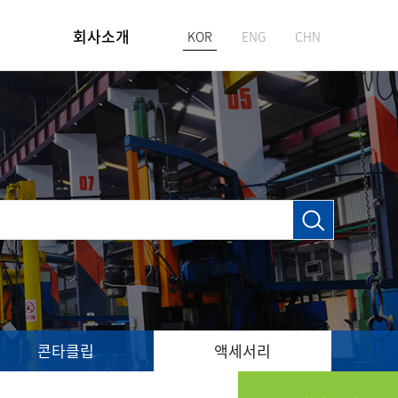
회사소개
KOR
ENG
CHN
인사말
기업정보
비전
사업장안내
콘타클립
액세서리