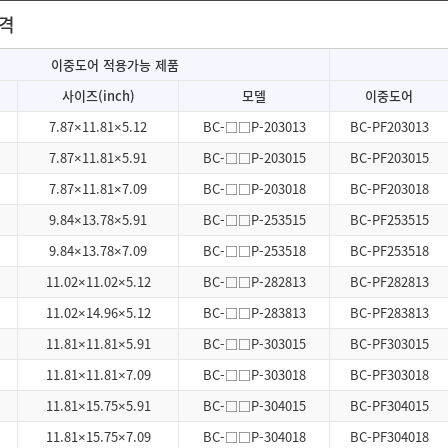
규격
이중도어 적용가능 제품
사이즈(inch)
모델
이중도어
7.87×11.81×5.12
BC-□□P-203013
BC-PF203013
7.87×11.81×5.91
BC-□□P-203015
BC-PF203015
7.87×11.81×7.09
BC-□□P-203018
BC-PF203018
9.84×13.78×5.91
BC-□□P-253515
BC-PF253515
9.84×13.78×7.09
BC-□□P-253518
BC-PF253518
11.02×11.02×5.12
BC-□□P-282813
BC-PF282813
11.02×14.96×5.12
BC-□□P-283813
BC-PF283813
11.81×11.81×5.91
BC-□□P-303015
BC-PF303015
11.81×11.81×7.09
BC-□□P-303018
BC-PF303018
11.81×15.75×5.91
BC-□□P-304015
BC-PF304015
11.81×15.75×7.09
BC-□□P-304018
BC-PF304018