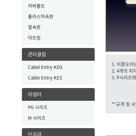
커버볼트
플라스틱속판
철속판
닥트링
콘타클립
1. 이중도어
Cabel Entry KDS
2. 4개의 
3. P시리즈
Cable Entry KES
아댑터
**규격 및 
PG 시리즈
M 시리즈
단자대