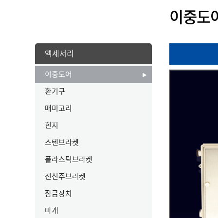
이중도
액세서리
이중도어
환기구
매미고리
힌지
스텐브라켓
플라스틱브라켓
전신주브라켓
잠금장치
마개