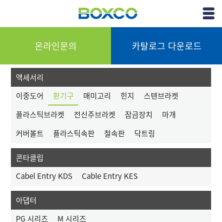
(주)박스코
View
Menu
온라인문의
카탈로그 다운로드
액세서리
이중도어
환기구
매미고리
힌지
스텐브라켓
플라스틱브라켓
전신주브라켓
잠금장치
마개
커버볼트
플라스틱속판
철속판
닥트링
콘타클립
Cabel Entry KDS
Cable Entry KES
아댑터
PG 시리즈
M 시리즈